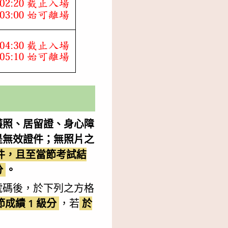
護照、居留證、身心障
是無效證件；無照片之
件，且至當節考試結
分
。
號碼後，於下列之方格
成績 1 級分
，若
於