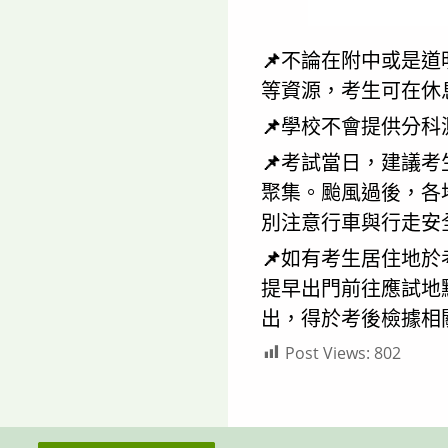
📌
不論在附中或是道
等資源，考生可在休
📌
學校不會提供分科
📌
考試當日，建議考
聚集。颱風過後，各
別注意行車與行走安
📌
如有考生居住地於
提早出門前往應試地
出，得於考後檢據相
Post Views:
802