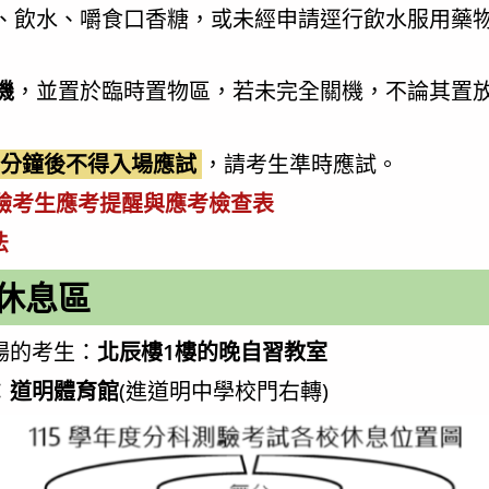
、飲水、嚼食口香糖，或未經申請逕行飲水服用藥
機
，並置於臨時置物區，若未完全關機，不論其置
0分鐘後不得入場應試
，請考生準時應試。
測驗考生應考提醒與應考檢查表
法
休息區
場的考生：
北辰樓1樓的晚自習教室
：
道明體育館
(進道明中學校門右轉)