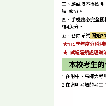
三、應試時不得飲食
績1級分。
四、
手機務必完全關
績4級分。
五、各節考試
開始2
★115學年度分科
★
試場違規處理辦
本校考生的
1.在附中、高師大考
2.在道明考場的考生