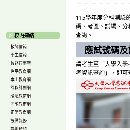
author:
published:
c
115學年度分科測驗
碼、考區、試場、分
查詢。
校內連結
應試號碼及
教師信箱
學生信箱
請考生至「大學入學
校務行事曆
性平教育網
考資訊查詢」，即可
本土教育網
課程計劃網
環境教育網
國際教育網
正常教育網
設備報修
場地預約