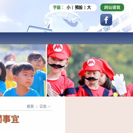
字級：
小
預設
大
首頁
>
公告
>
關事宜