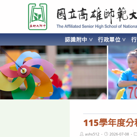
跳
國立高雄師範大學附屬高級中學 Affiliated Senior High School of National
轉
至
主
要
認識附中
行政單位
內
容
AFFILIATED SENIOR HIGH SCHOOL OF NATIONAL KA
115學年度
Post
Post
P
ashs512
2026-07-08