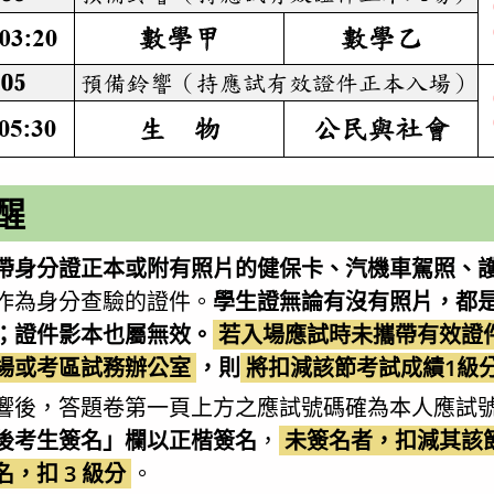
醒
帶身分證正本或附有照片的健保卡、汽機車駕照、
作為身分查驗的證件。
學生證無論有沒有照片，都
；證件影本也屬無效。
若入場應試時未攜帶有效證
場或考區試務辦公室
，則
將扣減該節考試成績1級
響後，答題卷第一頁上方之應試號碼確為本人應試
後考生簽名」欄以正楷簽名
，
未簽名者，扣減其該節
，扣 3 級分
。