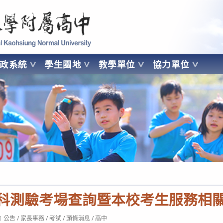
 Kaohsiung Normal University
行政系統
學生園地
教學單位
協力單位
OHSIUNG NORMAL UNIVERSITY
分科測驗考場查詢暨本校考生服務相
ost
公告
/
家長事務
/
考試
/
頭條消息
/
高中