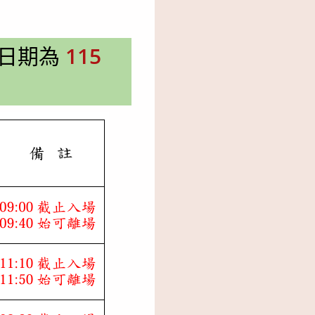
日期為
115