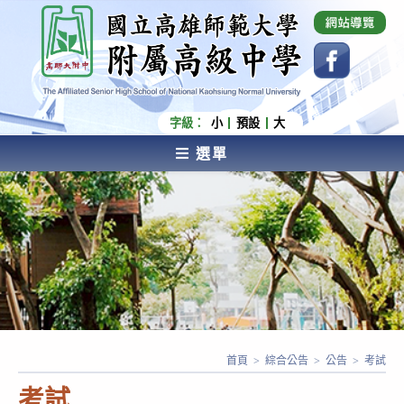
跳
國立高雄師範大學附屬高級中學 Affiliated Senior
High School of National Kaohsiung Normal
轉
University
至
主
要
內
字級：
小
預設
大
容
選單
AFFILIATED SENIOR HIGH SCHOOL OF NATIONAL
KAOHSIUNG NORMAL UNIVERSITY
首頁
>
綜合公告
>
公告
>
考試
考試