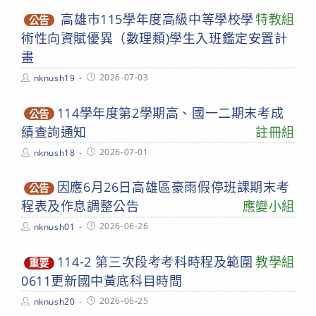
高雄市115學年度高級中等學校學
特教組
公告
術性向資賦優異（數理類)學生入班鑑定安置計
畫
Post
Post
2026-07-03
nknush19
author:
published:
114學年度第2學期高、國一二期末考成
公告
績查詢通知
註冊組
Post
Post
2026-07-01
nknush18
author:
published:
因應6月26日高雄區豪雨假停班課期末考
公告
程表及作息調整公告
應變小組
Post
Post
2026-06-26
nknush01
author:
published:
114-2 第三次段考考科時程及範圍
教學組
重要
0611更新國中黃底科目時間
Post
Post
2026-06-25
nknush20
author:
published: