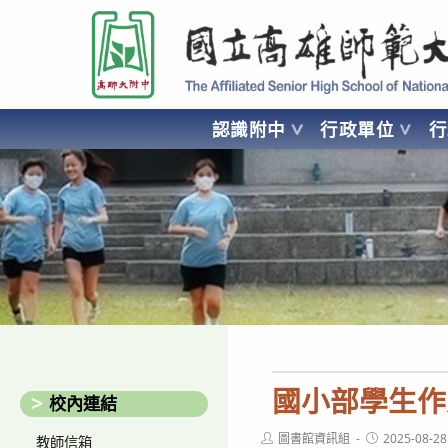
跳
國立高雄師範大學附屬高級中學 Affiliated Senior High School of National
轉
至
主
要
認識附中
行政單位
內
容
AFFILIATED SENIOR HIGH SCHOOL OF NATIONAL KA
國小部學生作
校內連結
Post
Post
圖書館資訊組
2025-08-28
教師信箱