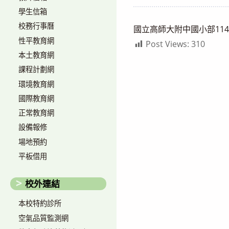
author:
published:
學生信箱
校務行事曆
國立高師大附中國小部11
性平教育網
Post Views:
310
本土教育網
課程計劃網
環境教育網
國際教育網
正常教育網
設備報修
場地預約
平板借用
校外連結
本校特約診所
空氣品質監測網