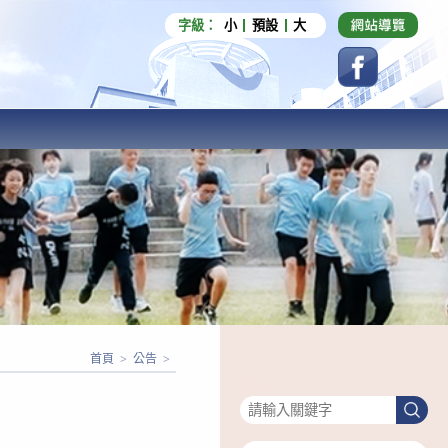
字級：
小
預設
大
首頁
>
公告
>
搜尋
搜
尋