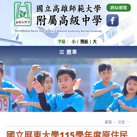
跳
國立高雄師範大學附屬高級中學 Affiliated Senior
High School of National Kaohsiung Normal
轉
University
至
主
要
內
字級：
小
預設
大
容
選單
AFFILIATED SENIOR HIGH SCHOOL OF NATIONAL
KAOHSIUNG NORMAL UNIVERSITY
首頁
>
公告
>
國立屏東大學115學年度原住民