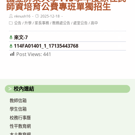
師資培育公費專班單獨招生
Post
Post
nknush16
2025-12-18
author:
published:
Post
公告
/
升學
/
家長事務
/
教務處公告
/
處室公告
/
高中
category:
來文-7
下載
114FA01401_1_17135443768
下載
Post Views:
441
校內連結
教師信箱
學生信箱
校務行事曆
性平教育網
本土教育網