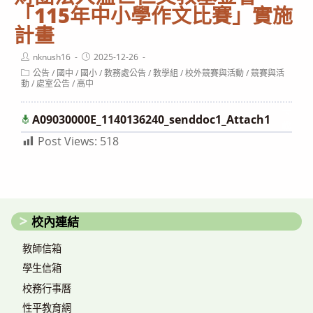
「115年中小學作文比賽」實施
計畫
Post
Post
nknush16
2025-12-26
author:
published:
Post
公告
/
國中
/
國小
/
教務處公告
/
教學組
/
校外競賽與活動
/
競賽與活
category:
動
/
處室公告
/
高中
下
A09030000E_1140136240_senddoc1_Attach1
載
Post Views:
518
校內連結
教師信箱
學生信箱
校務行事曆
性平教育網