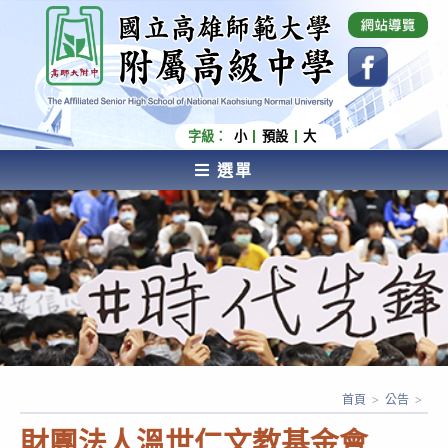
跳
國立高雄師範大學附屬高級中學 Affiliated Senior
High School of National Kaohsiung Normal
轉
University
至
主
要
內
字級：
小
預設
大
容
選單
AFFILIATED SENIOR HIGH SCHOOL OF NATIONAL
KAOHSIUNG NORMAL UNIVERSITY
首頁
>
公告
>
財團法人溫世仁文教基金會