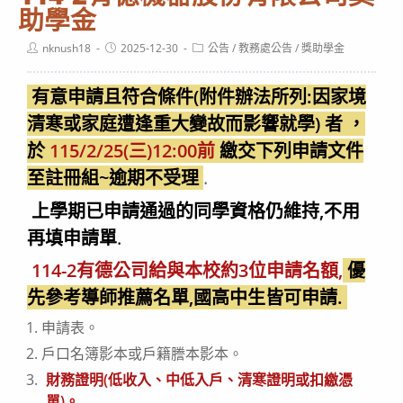
助學金
Post
Post
Post
nknush18
2025-12-30
公告
/
教務處公告
/
獎助學金
author:
published:
category:
有意申請且符合條件(附件辦法所列:因家境
清寒或家庭遭逢重大變故而影響就學)
者
，
於
115/2/25(三)12:00前
繳交下列申請文件
至註冊組~逾期不受理
.
上學期已申請通過的同學資格仍維持,不用
再填申請單
.
114-2有德公司給與本校約3位申請名額,
優
先參考導師推薦名單,國高中生皆可申請.
申請表。
戶口名簿影本或戶籍謄本影本。
財務證明(低收入、中低入戶、清寒證明或扣繳憑
單)。