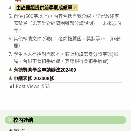
由註冊組提供前學期成績單。
自傳 (500字以上)。內容包括自我介紹，詳實敘述家
庭背景（尤其針對經濟困難部分請說明），未來志向
等。
其他輔助文件 (例如：老師推薦函，獎狀等)。（非必
要）
學生本人存摺封面影本，
右上角
填寫身分證字號(郵
局、台銀不會扣手續費，其餘銀行會扣手續費)
有德獎助學金申請辦法202409
下載
申請表修-202408修
下載
Post Views:
553
校內連結