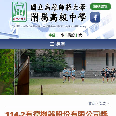
跳
國立高雄師範大學附屬高級中學 Affiliated Senior
High School of National Kaohsiung Normal
轉
University
至
主
要
內
字級：
小
預設
大
容
選單
AFFILIATED SENIOR HIGH SCHOOL OF NATIONAL
KAOHSIUNG NORMAL UNIVERSITY
首頁
>
公告
>
114-2有德機器股份有限公司獎