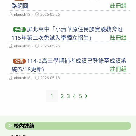
註冊組
路網圖
Post
Post
nknush18
2026-05-26
author:
published:
屏北高中「小清華原住民族實驗教育班
升學
註冊組
115年第二次免試入學獨立招生」
Post
Post
nknush18
2026-05-26
author:
published:
114-2高三學期補考成績已登錄至成績系
公告
註冊組
統(5/18更新)
Post
Post
nknush18
2026-05-18
author:
published:
1
2
3
4
5
Go to the next page
校內連結