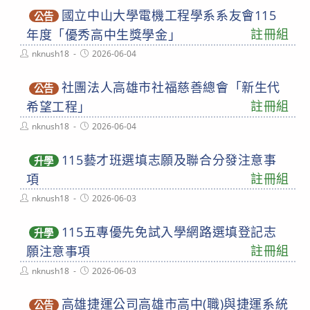
國立中山大學電機工程學系系友會115
公告
註冊組
年度「優秀高中生獎學金」
Post
Post
nknush18
2026-06-04
author:
published:
社團法人高雄市社福慈善總會「新生代
公告
註冊組
希望工程」
Post
Post
nknush18
2026-06-04
author:
published:
115藝才班選填志願及聯合分發注意事
升學
註冊組
項
Post
Post
nknush18
2026-06-03
author:
published:
115五專優先免試入學網路選填登記志
升學
註冊組
願注意事項
Post
Post
nknush18
2026-06-03
author:
published:
高雄捷運公司高雄市高中(職)與捷運系統
公告