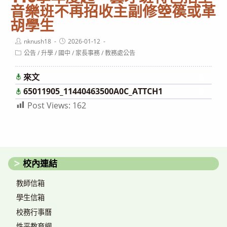
音樂班不再招收主副修箜篌或革
胡學生
Post
Post
nknush18
2026-01-12
author:
published:
Post
公告
/
升學
/
國中
/
家長事務
/
教務處公告
category:
來文
下載
65011905_11440463500A0C_ATTCH1
下載
Post Views:
162
校內連結
教師信箱
學生信箱
校務行事曆
性平教育網