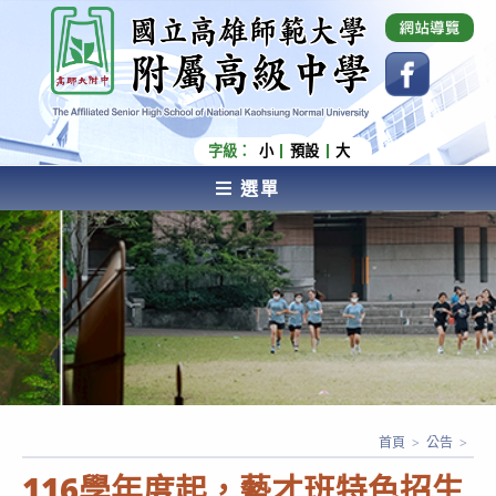
跳
國立高雄師範大學附屬高級中學 Affiliated Senior
High School of National Kaohsiung Normal
轉
University
至
主
要
內
字級：
小
預設
大
容
選單
AFFILIATED SENIOR HIGH SCHOOL OF NATIONAL
KAOHSIUNG NORMAL UNIVERSITY
首頁
>
公告
>
116學年度起，藝才班特色招生