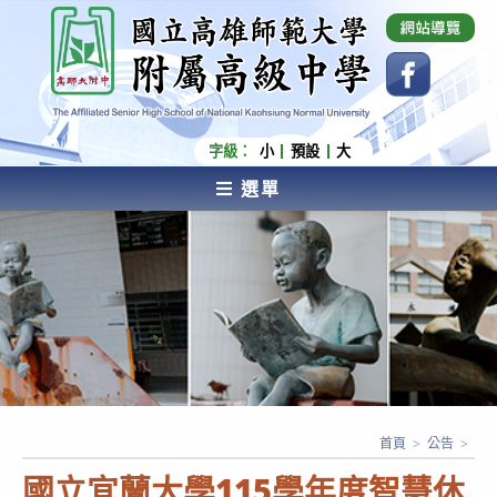
跳
國立高雄師範大學附屬高級中學 Affiliated Senior
High School of National Kaohsiung Normal
轉
University
至
主
要
內
字級：
小
預設
大
容
選單
AFFILIATED SENIOR HIGH SCHOOL OF NATIONAL
KAOHSIUNG NORMAL UNIVERSITY
首頁
>
公告
>
國立宜蘭大學115學年度智慧休