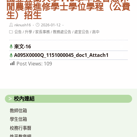
閒農業進修學士學位學程（公費
生）招生
Post
Post
nknush16
2026-01-12
author:
published:
Post
公告
/
升學
/
家長事務
/
教務處公告
/
處室公告
/
高中
category:
來文-16
下載
A095X0000Q_1151000045_doc1_Attach1
下載
Post Views:
109
校內連結
教師信箱
學生信箱
校務行事曆
性平教育網