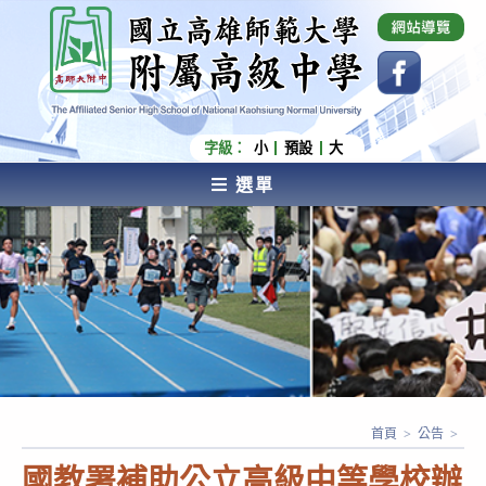
跳
國立高雄師範大學附屬高級中學 Affiliated Senior
High School of National Kaohsiung Normal
轉
University
至
主
要
內
字級：
小
預設
大
容
選單
AFFILIATED SENIOR HIGH SCHOOL OF NATIONAL
KAOHSIUNG NORMAL UNIVERSITY
首頁
>
公告
>
國教署補助公立高級中等學校辦