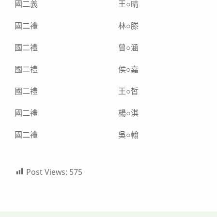
國二義
王○晴
國二禮
林○滕
國二禮
曾○涵
國二禮
侯○嘉
國二禮
王○皙
國二禮
楊○淇
國二禮
吳○翰
Post Views:
575