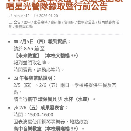
唱星光營隊錄取暨行前公告
Post
Post
nknush12
2026-01-20
author:
published:
Post
公告
/
國中
/
家長事務
/
實研組
/
實研組
/
教務處公告
/
校內競賽與活
category:
動
/
競賽與活動
📅 2月5日（四）報到資訊：
請於
8:55 前
至
【未來教室】（本校文馥樓 3F）
報到並領取名牌。
時間寶貴，請務必準時。
🍱 午餐與茶點說明：
2/5（四）、2/6（五）兩日，學校將提供午餐及茶
點。
請自行攜帶
環保餐具
與
水杯（水壺）
。
🎶 2/6（五）成果發表會：
時間：
15:00–16:00
因表演需使用鋼琴等樂器，地點改為
高中音樂教室（本校晨㬢樓 3F）
。