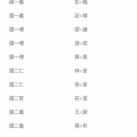
國一義
彭○翰
國一義
莊○樺
國一禮
邵○謙
國一禮
游○竤
國一禮
鄭○韋
國二仁
林○安
國二仁
孫○家
國二智
莊○潔
國二義
王○銨
國二義
葉○祈