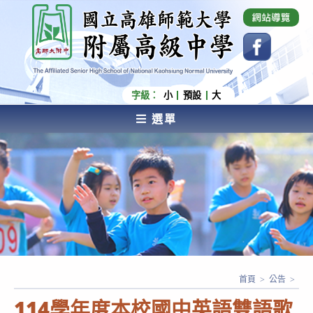
跳
國立高雄師範大學附屬高級中學 Affiliated Senior
High School of National Kaohsiung Normal
轉
University
至
主
要
內
字級：
小
預設
大
容
選單
AFFILIATED SENIOR HIGH SCHOOL OF NATIONAL
KAOHSIUNG NORMAL UNIVERSITY
首頁
>
公告
>
114學年度本校國中英語雙語歌