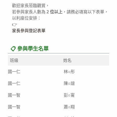
歡迎家長蒞臨觀賞，
若參與家長人數為
2 位以上
，請務必填寫以下表單，
以利座位安排：
👉
家長參與登記表單
📋 參與學生名單
班級
姓名
國一仁
林○彤
國一仁
陳○諠
國一智
彭○甯
國一智
蕭○翔