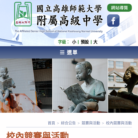
跳
國立高雄師範大學附屬高級中學 Affiliated Senior
High School of National Kaohsiung Normal
轉
University
至
主
要
內
字級：
小
預設
大
容
選單
AFFILIATED SENIOR HIGH SCHOOL OF NATIONAL
KAOHSIUNG NORMAL UNIVERSITY
首頁
>
綜合公告
>
競賽與活動
>
校內競賽與活動
校內競賽與活動