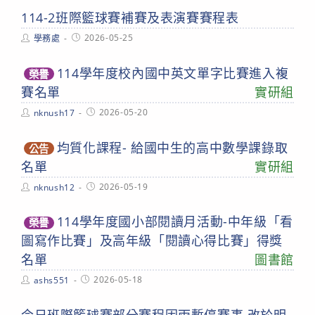
114-2班際籃球賽補賽及表演賽賽程表
Post
Post
2026-05-25
學務處
author:
published:
114學年度校內國中英文單字比賽進入複
榮譽
賽名單
實研組
Post
Post
2026-05-20
nknush17
author:
published:
均質化課程- 給國中生的高中數學課錄取
公告
名單
實研組
Post
Post
2026-05-19
nknush12
author:
published:
114學年度國小部閱讀月活動-中年級「看
榮譽
圖寫作比賽」及高年級「閱讀心得比賽」得獎
名單
圖書館
Post
Post
2026-05-18
ashs551
author:
published:
今日班際籃球賽部分賽程因雨暫停賽事 改於明