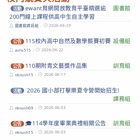
ewant育網開放教育平臺精選逾
圖書館
活動
200門線上課程供高中生自主學習
Post
Post
2026-06-29
圖書館資訊組
author:
published:
115校內高中自然及數學競賽初賽
設備組
公告
Post
Post
2026-06-22
ashs515
author:
published:
110期附青文藝獎作品集
訓育組
公告
Post
Post
2026-06-17
nknush15
author:
published:
2026 國小部打擊樂夏令營開始招生!
活動
課務組
Post
Post
2026-06-03
nknush09
author:
published:
🎓114學年度畢業典禮相關公告
訓育組
公告
Post
Post
2026-06-03
nknush15
author:
published: