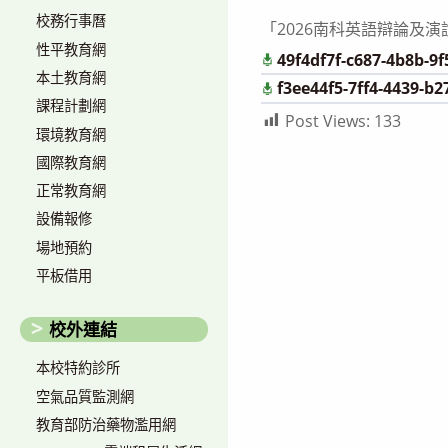
校務行事曆
「2026南科英語辯論及演說邀請賽(
性平教育網
49f4df7f-c687-4b8b-9
本土教育網
f3ee44f5-7ff4-4439-b
課程計劃網
Post Views:
133
環境教育網
國際教育網
正常教育網
設備報修
場地預約
平板借用
校外連結
本校特約診所
空氣品質監測網
教育部防治藥物濫用網