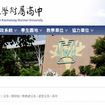
 Kaohsiung Normal University
行政系統
學生園地
教學單位
協力單位
OHSIUNG NORMAL UNIVERSITY
Post
公告
/
實研組
/
教務處公告
/
處室公告
/
高中
category: