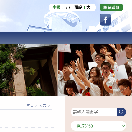
字級：
小
預設
大
搜尋
首頁
>
公告
>
搜
尋
分
類