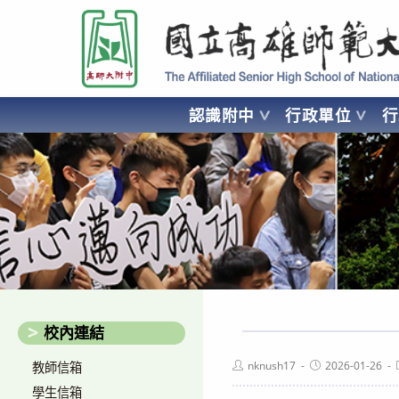
跳
國立高雄師範大學附屬高級中學 Affiliated Senior High School of National
轉
至
主
要
認識附中
行政單位
內
容
AFFILIATED SENIOR HIGH SCHOOL OF NATIONAL KA
校內連結
Post
Post
nknush17
2026-01-26
教師信箱
author:
published:
學生信箱