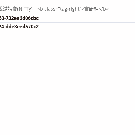
NIFTy)」<b class=”tag-right”>實研組</b>
f53-732ea6d06cbc
274-dde3eed570c2