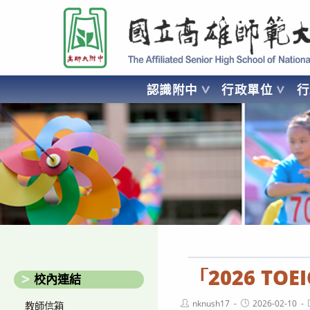
跳
國立高雄師範大學附屬高級中學 Affiliated Senior High School of National
轉
至
主
要
認識附中
行政單位
內
容
AFFILIATED SENIOR HIGH SCHOOL OF NATIONAL KA
「2026 T
校內連結
Post
Post
nknush17
2026-02-10
教師信箱