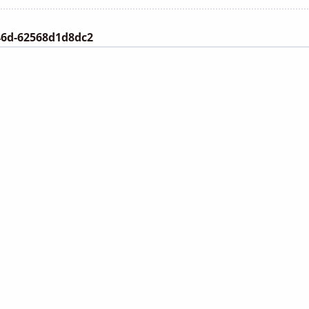
category:
46d-62568d1d8dc2