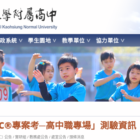
 Kaohsiung Normal University
行政系統
學生園地
教學單位
協力單位
OHSIUNG NORMAL UNIVERSITY
OEIC®專案考─高中職專場」測驗資訊
Post
公告
/
實研組
/
教務處公告
/
處室公告
/
頭條消息