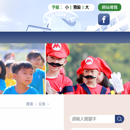
字級：
小
預設
大
首頁
>
公告
>
搜尋
搜
尋