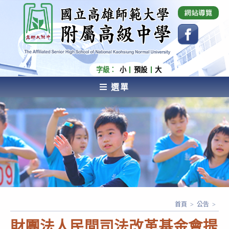
跳
國立高雄師範大學附屬高級中學 Affiliated Senior
High School of National Kaohsiung Normal
轉
University
至
主
要
內
字級：
小
預設
大
容
選單
AFFILIATED SENIOR HIGH SCHOOL OF NATIONAL
KAOHSIUNG NORMAL UNIVERSITY
首頁
>
公告
>
財團法人民間司法改革基金會提