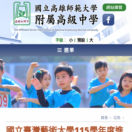
跳
國立高雄師範大學附屬高級中學 Affiliated Senior
High School of National Kaohsiung Normal
轉
University
至
主
要
內
字級：
小
預設
大
容
選單
AFFILIATED SENIOR HIGH SCHOOL OF NATIONAL
KAOHSIUNG NORMAL UNIVERSITY
首頁
>
公告
>
國立臺灣藝術大學115學年度進