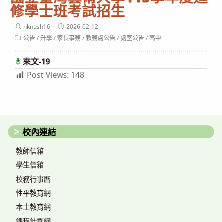
修學士班考試招生
Post
Post
nknush16
2026-02-12
author:
published:
Post
公告
/
升學
/
家長事務
/
教務處公告
/
處室公告
/
高中
category:
來文-19
下載
Post Views:
148
校內連結
教師信箱
學生信箱
校務行事曆
性平教育網
本土教育網
課程計劃網