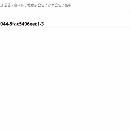
Post
公告
/
實研組
/
教務處公告
/
處室公告
/
高中
category:
044-5fac5496eec1-3