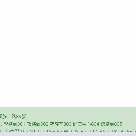
凱旋二路89號
碼：學務處801 教務處802 輔導室803 健康中心804 總務處805
e Affiliated Senior High School of National Kaohsiung N