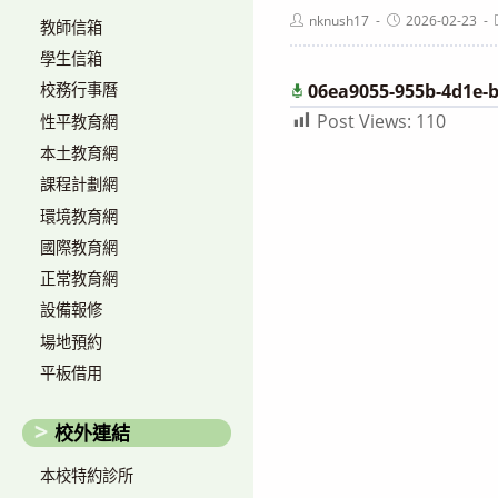
Post
Post
nknush17
2026-02-23
教師信箱
author:
published:
學生信箱
06ea9055-955b-4d1e-b
校務行事曆
Post Views:
110
性平教育網
本土教育網
課程計劃網
環境教育網
國際教育網
正常教育網
設備報修
場地預約
平板借用
校外連結
本校特約診所