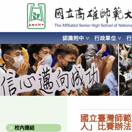
跳
國立高雄師範大學附屬高級中學 Affiliated Senior High School of National
轉
至
主
要
認識附中
行政單位
內
容
AFFILIATED SENIOR HIGH SCHOOL OF NATIONAL KA
國立臺灣師範大
人」比賽辦法
校內連結