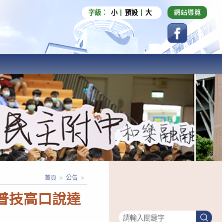
字級：
小
預設
大
首頁
>
公告
>
h 普技高口說達
搜尋
搜
尋