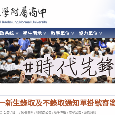
 Kaohsiung Normal University
行政系統
學生園地
教學單位
協力單位
OHSIUNG NORMAL UNIVERSITY
小一新生錄取及不錄取通知單掛號寄
Post
公告
/
國小
/
家長事務
/
教務處公告
/
新生專區
/
處室公告
/
頭條消息