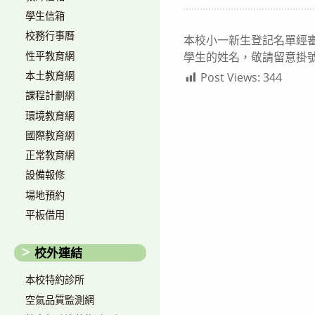
author:
published:
學生信箱
校務行事曆
本校小一新生登記名單經審
性平教育網
學生的姓名，敬請留意掛
本土教育網
Post Views:
344
課程計劃網
環境教育網
國際教育網
正常教育網
設備報修
場地預約
平板借用
校外連結
本校特約診所
空氣品質監測網