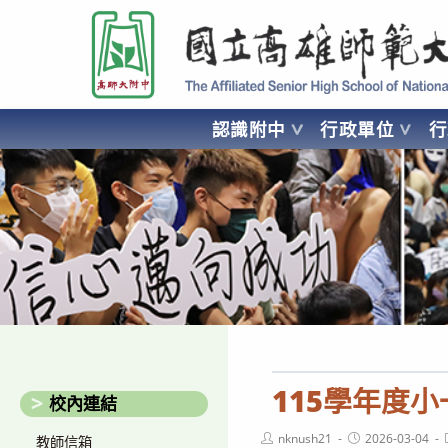
跳
國立高雄師範大學附屬高級中學 Affiliated Senior High School of National
轉
至
主
要
認識附中
行政單位
內
容
AFFILIATED SENIOR HIGH SCHOOL OF NATIONAL KA
115學年度
校內連結
Post
Post
nknush21
2026-03-04
教師信箱