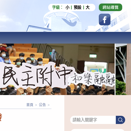
字級：
小
預設
大
首頁
>
公告
>
搜尋
發
搜
尋