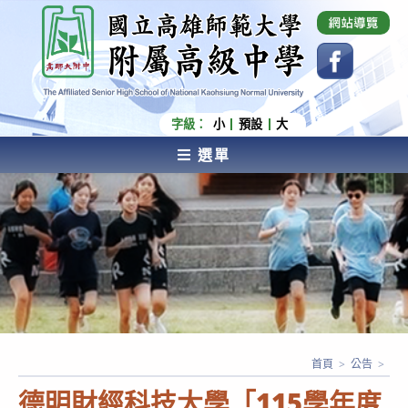
跳
國立高雄師範大學附屬高級中學 Affiliated Senior
High School of National Kaohsiung Normal
轉
University
至
主
要
內
字級：
小
預設
大
容
選單
AFFILIATED SENIOR HIGH SCHOOL OF NATIONAL
KAOHSIUNG NORMAL UNIVERSITY
首頁
>
公告
>
德明財經科技大學「115學年度