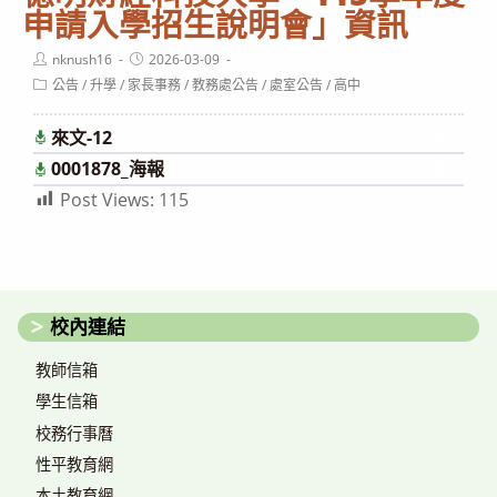
申請入學招生說明會」資訊
Post
Post
nknush16
2026-03-09
author:
published:
Post
公告
/
升學
/
家長事務
/
教務處公告
/
處室公告
/
高中
category:
來文-12
下載
0001878_海報
下載
Post Views:
115
校內連結
教師信箱
學生信箱
校務行事曆
性平教育網
本土教育網