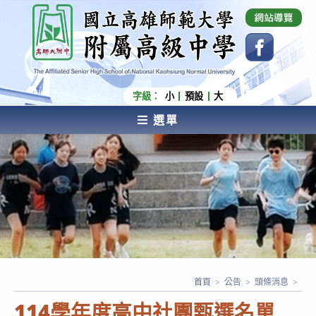
跳
國立高雄師範大學附屬高級中學 Affiliated Senior
High School of National Kaohsiung Normal
轉
University
至
主
要
內
字級：
小
預設
大
容
選單
AFFILIATED SENIOR HIGH SCHOOL OF NATIONAL
KAOHSIUNG NORMAL UNIVERSITY
首頁
>
公告
>
頭條消息
>
114學年度高中社團甄選名單