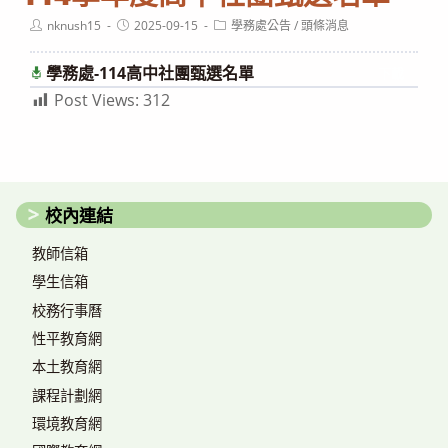
Post
Post
Post
nknush15
2025-09-15
學務處公告
/
頭條消息
author:
published:
category:
學務處-114高中社團甄選名單
下載
Post Views:
312
校內連結
教師信箱
學生信箱
校務行事曆
性平教育網
本土教育網
課程計劃網
環境教育網