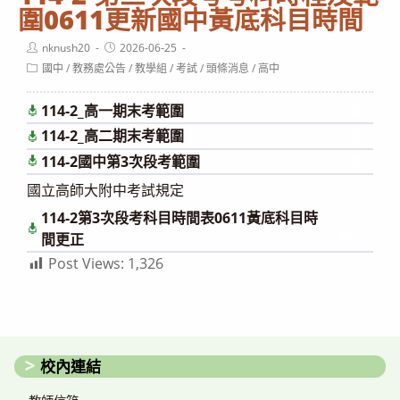
圍
0611更新國中黃底科目時間
Post
Post
nknush20
2026-06-25
author:
published:
Post
國中
/
教務處公告
/
教學組
/
考試
/
頭條消息
/
高中
category:
114-2_高一期末考範圍
下載
114-2_高二期末考範圍
下載
114-2國中第3次段考範圍
下載
國立高師大附中考試規定
114-2第3次段考科目時間表0611黃底科目時
下
載
間更正
Post Views:
1,326
校內連結