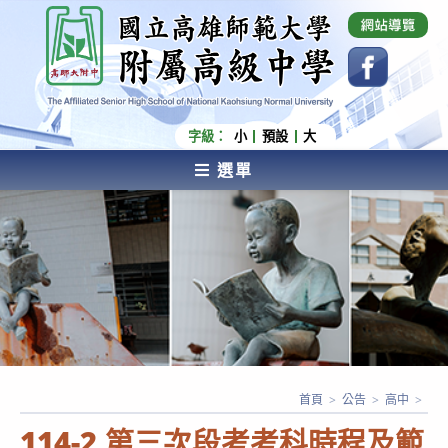
跳
國立高雄師範大學附屬高級中學 Affiliated Senior
High School of National Kaohsiung Normal
轉
University
至
主
要
內
字級：
小
預設
大
容
選單
AFFILIATED SENIOR HIGH SCHOOL OF NATIONAL
KAOHSIUNG NORMAL UNIVERSITY
首頁
>
公告
>
高中
>
114-2 第三次段考考科時程及範