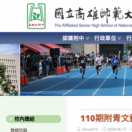
跳
國立高雄師範大學附屬高級中學 Affiliated Senior High School of National
轉
至
主
要
認識附中
行政單位
內
容
AFFILIATED SENIOR HIGH SCHOOL OF NATIONAL KA
110期附青
校內連結
Post
Post
nknush15
2026-06-17
教師信箱