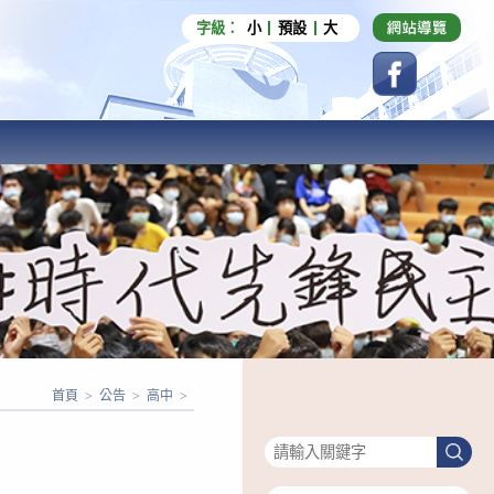
字級：
小
預設
大
首頁
>
公告
>
高中
>
搜尋
搜
尋