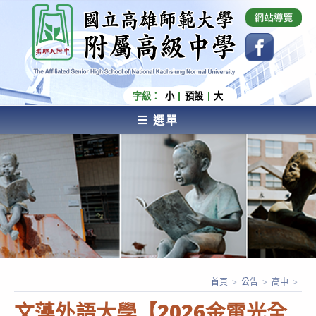
跳
國立高雄師範大學附屬高級中學 Affiliated Senior
High School of National Kaohsiung Normal
轉
University
至
主
要
內
字級：
小
預設
大
容
選單
AFFILIATED SENIOR HIGH SCHOOL OF NATIONAL
KAOHSIUNG NORMAL UNIVERSITY
首頁
>
公告
>
高中
>
文藻外語大學【2026金電光全