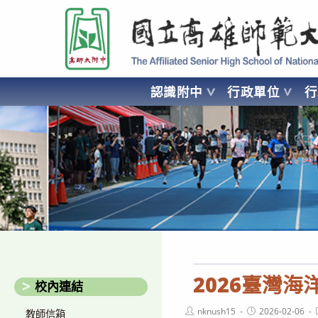
跳
國立高雄師範大學附屬高級中學 Affiliated Senior High School of National
轉
至
主
要
認識附中
行政單位
內
容
AFFILIATED SENIOR HIGH SCHOOL OF NATIONAL KA
2026臺灣
校內連結
Post
Post
nknush15
2026-02-06
教師信箱