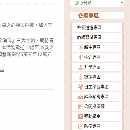
分
類
各類專區
面臨之危機與挑戰，加入守
校長遴選專區
教師甄試專區
全海洋」三大主軸，期待青
活動歡迎12歲至35歲之
新生專區
發新臺幣5萬元至12萬元
生涯專區
升學專區
寄至
檢定專區
下載
自主學習專區
課程諮詢專區
公開授課網
獎助學金
防疫專區