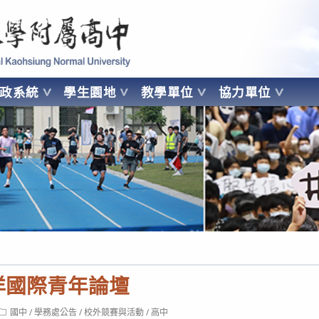
 Kaohsiung Normal University
行政系統
學生園地
教學單位
協力單位
OHSIUNG NORMAL UNIVERSITY
海洋國際青年論壇
Post
國中
/
學務處公告
/
校外競賽與活動
/
高中