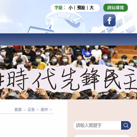
字級：
小
預設
大
首頁
>
公告
>
高中
>
搜尋
搜
尋