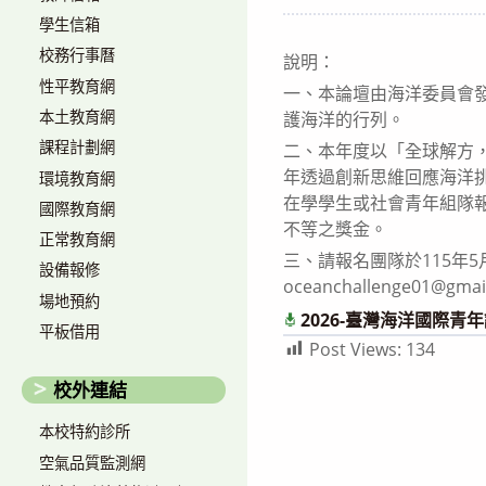
author:
published:
學生信箱
校務行事曆
說明：
性平教育網
一、本論壇由海洋委員會
本土教育網
護海洋的行列。
課程計劃網
二、本年度以「全球解方
年透過創新思維回應海洋挑
環境教育網
在學學生或社會青年組隊報
國際教育網
不等之獎金。
正常教育網
三、請報名團隊於115年
設備報修
oceanchallenge01@gmai
場地預約
2026-臺灣海洋國際青
平板借用
Post Views:
134
校外連結
本校特約診所
空氣品質監測網