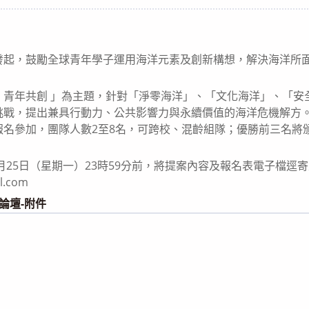
category:
發起，鼓勵全球青年學子運用海洋元素及創新構想，解決海洋所
，青年共創 」為主題，針對「淨零海洋」、「文化海洋」、「安
戰，提出兼具行動力、公共影響力與永續價值的海洋危機解方。本
名參加，團隊人數2至8名，可跨校、混齡組隊；優勝前三名將頒
5月25日（星期一）23時59分前，將提案內容及報名表電子檔逕
l.com
年論壇-附件