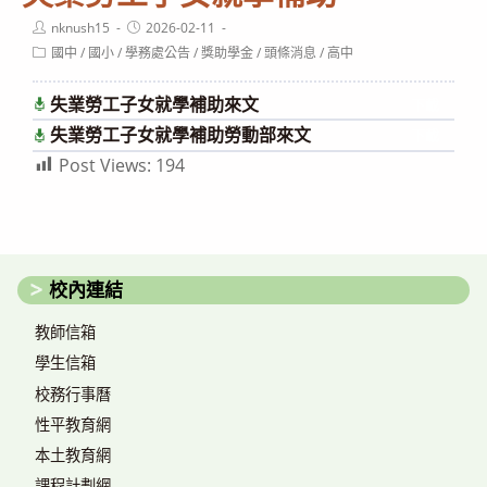
Post
Post
nknush15
2026-02-11
author:
published:
Post
國中
/
國小
/
學務處公告
/
獎助學金
/
頭條消息
/
高中
category:
失業勞工子女就學補助來文
下載
失業勞工子女就學補助勞動部來文
下載
Post Views:
194
校內連結
教師信箱
學生信箱
校務行事曆
性平教育網
本土教育網
課程計劃網