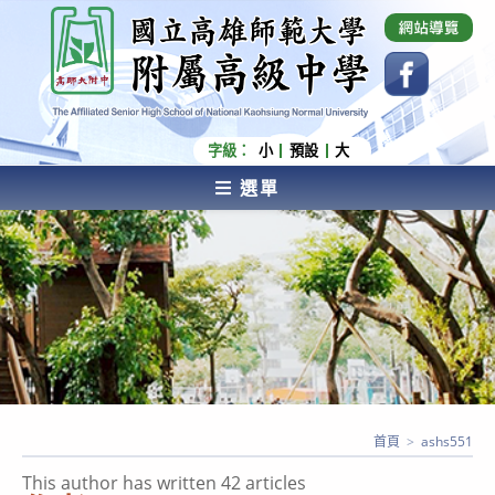
跳
國立高雄師範大學附屬高級中學 Affiliated Senior
High School of National Kaohsiung Normal
轉
University
至
主
要
內
字級：
小
預設
大
容
選單
AFFILIATED SENIOR HIGH SCHOOL OF NATIONAL
KAOHSIUNG NORMAL UNIVERSITY
首頁
>
ashs551
This author has written 42 articles