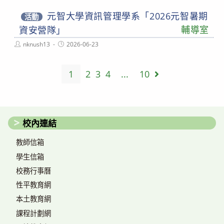
元智大學資訊管理學系「2026元智暑期
活動
輔導室
資安營隊」
Post
Post
nknush13
2026-06-23
author:
published:
1
2
3
4
...
10
Go to the next 
校內連結
教師信箱
學生信箱
校務行事曆
性平教育網
本土教育網
課程計劃網