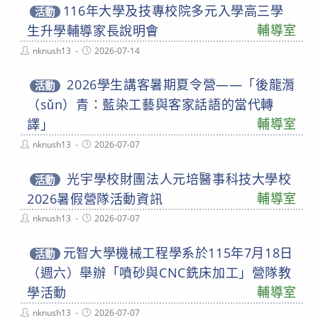
116年大學及技專校院多元入學高三學
活動
輔導室
生升學輔導家長說明會
Post
Post
nknush13
2026-07-14
author:
published:
2026學生講客暑期夏令營——「後龍漘
活動
（sǔn）青：藍染工藝與客家話語的當代轉
輔導室
譯」
Post
Post
nknush13
2026-07-07
author:
published:
光宇學校財團法人元培醫事科技大學校
活動
輔導室
2026暑假營隊活動資訊
Post
Post
nknush13
2026-07-07
author:
published:
元智大學機械工程學系於115年7月18日
活動
（週六）舉辦「噴砂與CNC銑床加工」營隊教
輔導室
學活動
Post
Post
nknush13
2026-07-07