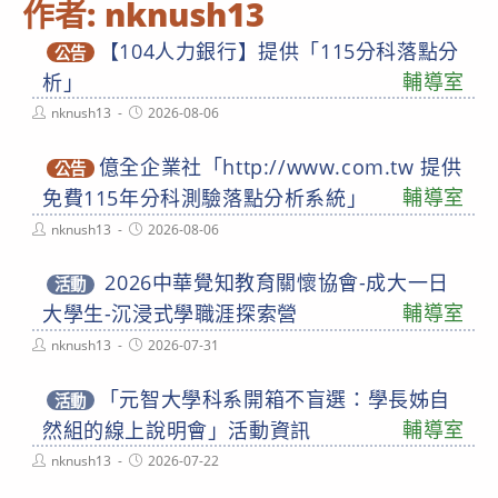
作者:
nknush13
【104人力銀行】提供「115分科落點分
公告
輔導室
析」
Post
Post
nknush13
2026-08-06
author:
published:
億全企業社「http://www.com.tw 提供
公告
輔導室
免費115年分科測驗落點分析系統」
Post
Post
nknush13
2026-08-06
author:
published:
2026中華覺知教育關懷協會-成大一日
活動
輔導室
大學生-沉浸式學職涯探索營
Post
Post
nknush13
2026-07-31
author:
published:
「元智大學科系開箱不盲選：學長姊自
活動
輔導室
然組的線上說明會」活動資訊
Post
Post
nknush13
2026-07-22
author:
published: