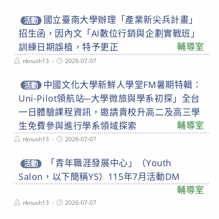
author:
published:
國立臺南大學辦理「產業新尖兵計畫」
活動
招生函，因內文「AI數位行銷與企劃實戰班」
輔導室
訓練日期誤植，特予更正
Post
Post
nknush13
2026-07-07
author:
published:
中國文化大學新鮮人學堂FM暑期特輯：
活動
Uni-Pilot領航站─大學微旅與學系初探」全台
一日體驗課程資訊，邀請貴校升高二及高三學
輔導室
生免費參與進行學系領域探索
Post
Post
nknush13
2026-07-07
author:
published:
「青年職涯發展中心」（Youth
活動
Salon，以下簡稱YS）115年7月活動DM
輔導室
Post
Post
nknush13
2026-07-07
author:
published: