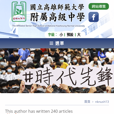
跳
國立高雄師範大學附屬高級中學 Affiliated Senior
High School of National Kaohsiung Normal
轉
University
至
主
要
內
字級：
小
預設
大
容
選單
AFFILIATED SENIOR HIGH SCHOOL OF NATIONAL
KAOHSIUNG NORMAL UNIVERSITY
首頁
>
nknush13
This author has written 240 articles