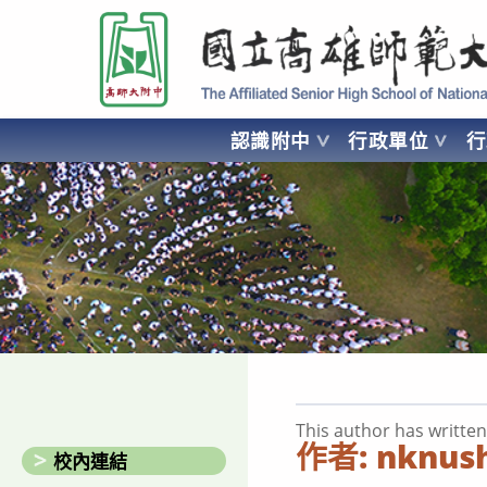
跳
國立高雄師範大學附屬高級中學 Affiliated Senior High School of National
轉
至
主
要
認識附中
行政單位
內
容
AFFILIATED SENIOR HIGH SCHOOL OF NATIONAL KA
This author has written 
作者:
nknus
校內連結