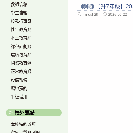
教師信箱
【升7年級】2
活動
學生信箱
Post
Post
nknush29
2026-05-22
author:
published:
校務行事曆
性平教育網
本土教育網
課程計劃網
環境教育網
國際教育網
正常教育網
設備報修
場地預約
平板借用
校外連結
本校特約診所
空氣品質監測網