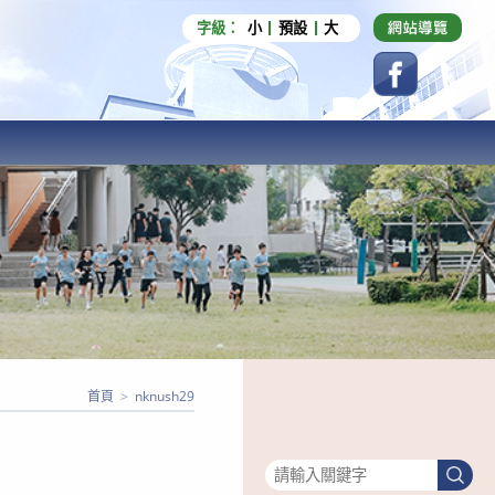
字級：
小
預設
大
首頁
>
nknush29
搜尋
搜
尋