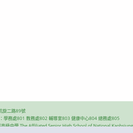
凱旋二路89號
碼：學務處801 教務處802 輔導室803 健康中心804 總務處805
e Affiliated Senior High School of National Kaohsiung N