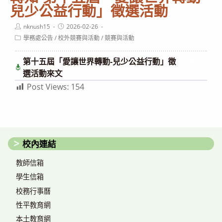
兒少公益行動」徵選活動
Post
Post
nknush15
2026-02-26
author:
published:
Post
學務處公告
/
校外競賽與活動
/
競賽與活動
category:
第十五屆「愛讓世界轉動-兒少公益行動」徵
下
載
選活動來文
Post Views:
154
校內連結
教師信箱
學生信箱
校務行事曆
性平教育網
本土教育網