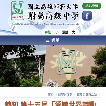
跳
國立高雄師範大學附屬高級中學 Affiliated Senior
High School of National Kaohsiung Normal
轉
University
至
主
要
內
字級：
小
預設
大
容
選單
AFFILIATED SENIOR HIGH SCHOOL OF NATIONAL
KAOHSIUNG NORMAL UNIVERSITY
首頁
>
競賽與活動
>
校外競賽與活動
>
轉知 第十五屆「愛讓世界轉動