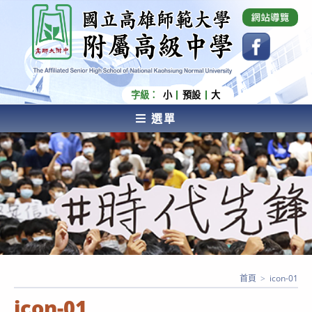
跳
國立高雄師範大學附屬高級中學 Affiliated Senior
High School of National Kaohsiung Normal
轉
University
至
主
要
內
字級：
小
預設
大
容
選單
AFFILIATED SENIOR HIGH SCHOOL OF NATIONAL
KAOHSIUNG NORMAL UNIVERSITY
首頁
>
icon-01
icon-01