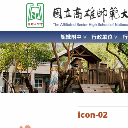
跳
國立高雄師範大學附屬高級中學 Affiliated Senior High School of National
轉
至
主
要
認識附中
行政單位
內
容
AFFILIATED SENIOR HIGH SCHOOL OF NATIONAL KA
icon-02