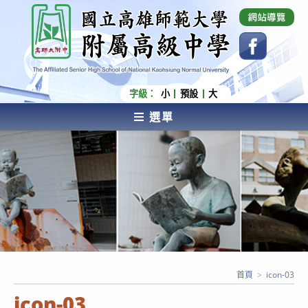
跳
國立高雄師範大學附屬高級中學 Affiliated Senior
High School of National Kaohsiung Normal
轉
University
至
主
要
內
字級：
小
預設
大
容
選單
AFFILIATED SENIOR HIGH SCHOOL OF NATIONAL
KAOHSIUNG NORMAL UNIVERSITY
首頁
>
icon-03
icon-03