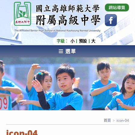
跳
國立高雄師範大學附屬高級中學 Affiliated Senior
High School of National Kaohsiung Normal
轉
University
至
主
要
內
字級：
小
預設
大
容
選單
AFFILIATED SENIOR HIGH SCHOOL OF NATIONAL
KAOHSIUNG NORMAL UNIVERSITY
首頁
>
icon-04
icon-04