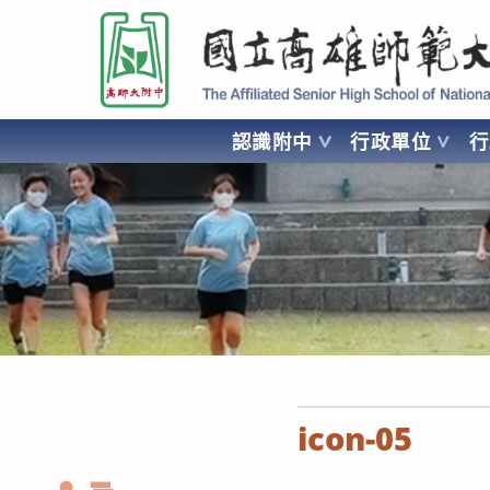
跳
國立高雄師範大學附屬高級中學 Affiliated Senior High School of National
轉
至
主
要
認識附中
行政單位
內
容
AFFILIATED SENIOR HIGH SCHOOL OF NATIONAL KA
icon-05