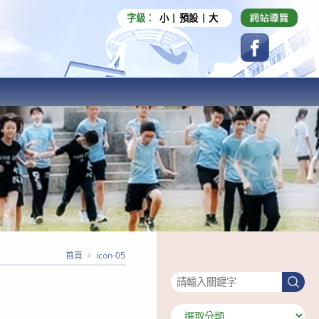
字級：
小
預設
大
首頁
>
icon-05
搜尋
搜
尋
分