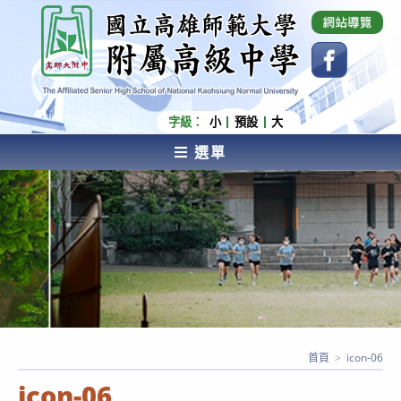
跳
國立高雄師範大學附屬高級中學 Affiliated Senior
High School of National Kaohsiung Normal
轉
University
至
主
要
內
字級：
小
預設
大
容
選單
AFFILIATED SENIOR HIGH SCHOOL OF NATIONAL
KAOHSIUNG NORMAL UNIVERSITY
首頁
>
icon-06
icon-06