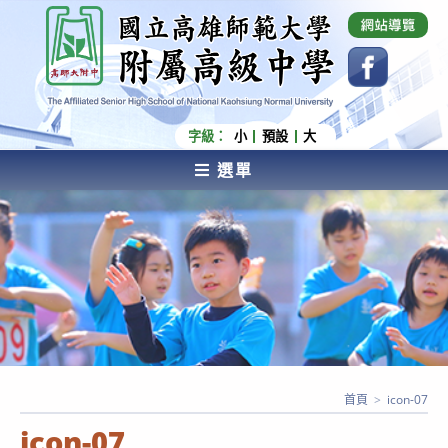
跳
國立高雄師範大學附屬高級中學 Affiliated Senior
High School of National Kaohsiung Normal
轉
University
至
主
要
內
字級：
小
預設
大
容
選單
AFFILIATED SENIOR HIGH SCHOOL OF NATIONAL
KAOHSIUNG NORMAL UNIVERSITY
首頁
>
icon-07
icon-07