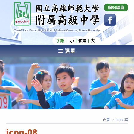
跳
國立高雄師範大學附屬高級中學 Affiliated Senior
High School of National Kaohsiung Normal
轉
University
至
主
要
內
字級：
小
預設
大
容
選單
AFFILIATED SENIOR HIGH SCHOOL OF NATIONAL
KAOHSIUNG NORMAL UNIVERSITY
首頁
>
icon-08
icon-08