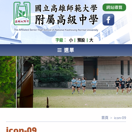
跳
國立高雄師範大學附屬高級中學 Affiliated Senior
High School of National Kaohsiung Normal
轉
University
至
主
要
內
字級：
小
預設
大
容
選單
AFFILIATED SENIOR HIGH SCHOOL OF NATIONAL
KAOHSIUNG NORMAL UNIVERSITY
首頁
>
icon-09
icon-09