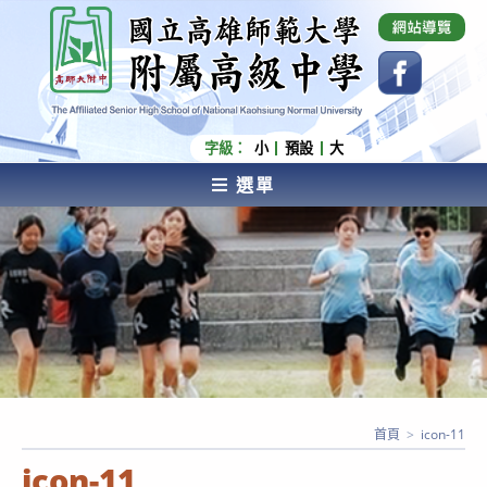
跳
國立高雄師範大學附屬高級中學 Affiliated Senior
High School of National Kaohsiung Normal
轉
University
至
主
要
內
字級：
小
預設
大
容
選單
AFFILIATED SENIOR HIGH SCHOOL OF NATIONAL
KAOHSIUNG NORMAL UNIVERSITY
首頁
>
icon-11
icon-11