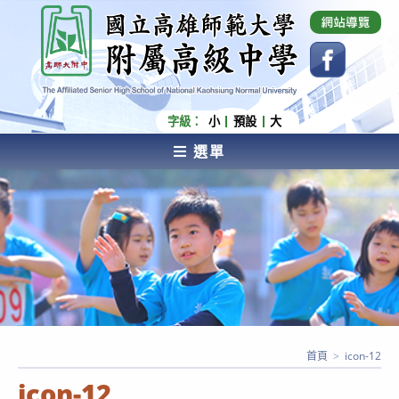
跳
國立高雄師範大學附屬高級中學 Affiliated Senior
High School of National Kaohsiung Normal
轉
University
至
主
要
內
字級：
小
預設
大
容
選單
AFFILIATED SENIOR HIGH SCHOOL OF NATIONAL
KAOHSIUNG NORMAL UNIVERSITY
首頁
>
icon-12
icon-12