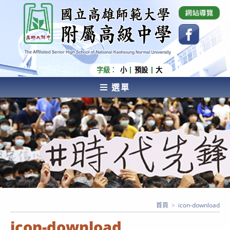
跳
國立高雄師範大學附屬高級中學 Affiliated Senior
High School of National Kaohsiung Normal
轉
University
至
主
要
內
字級：
小
預設
大
容
選單
AFFILIATED SENIOR HIGH SCHOOL OF NATIONAL
KAOHSIUNG NORMAL UNIVERSITY
首頁
>
icon-download
icon-download