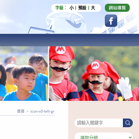
字級：
小
預設
大
首頁
>
icon-s0-left-gr
搜尋
搜
尋
分