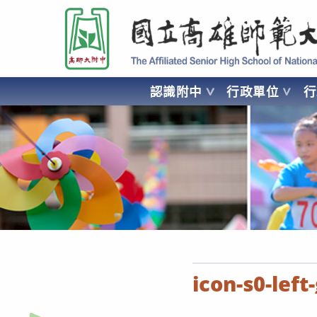
跳
國立高雄師範大學附屬高級中學 Affiliated Senior High School of National
轉
至
主
要
認識附中
行政單位
內
容
AFFILIATED SENIOR HIGH SCHOOL OF NATIONAL KA
icon-s0-left