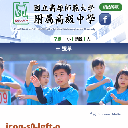
跳
國立高雄師範大學附屬高級中學 Affiliated Senior
High School of National Kaohsiung Normal
轉
University
至
主
要
內
字級：
小
預設
大
容
選單
AFFILIATED SENIOR HIGH SCHOOL OF NATIONAL
KAOHSIUNG NORMAL UNIVERSITY
首頁
>
icon-s0-left-o
icon-s0-left-o