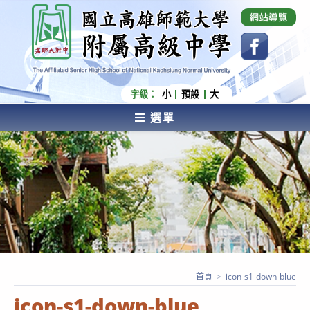
跳
國立高雄師範大學附屬高級中學 Affiliated Senior
High School of National Kaohsiung Normal
轉
University
至
主
要
內
字級：
小
預設
大
容
選單
AFFILIATED SENIOR HIGH SCHOOL OF NATIONAL
KAOHSIUNG NORMAL UNIVERSITY
首頁
>
icon-s1-down-blue
icon-s1-down-blue