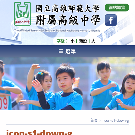
跳
國立高雄師範大學附屬高級中學 Affiliated Senior
High School of National Kaohsiung Normal
轉
University
至
主
要
內
字級：
小
預設
大
容
選單
AFFILIATED SENIOR HIGH SCHOOL OF NATIONAL
KAOHSIUNG NORMAL UNIVERSITY
首頁
>
icon-s1-down-g
icon-s1-down-g