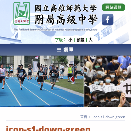
跳
國立高雄師範大學附屬高級中學 Affiliated Senior
High School of National Kaohsiung Normal
轉
University
至
主
要
內
字級：
小
預設
大
容
選單
AFFILIATED SENIOR HIGH SCHOOL OF NATIONAL
KAOHSIUNG NORMAL UNIVERSITY
首頁
>
icon-s1-down-green
icon-s1-down-green