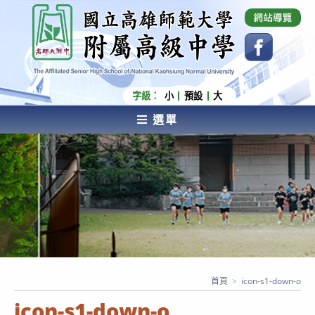
跳
國立高雄師範大學附屬高級中學 Affiliated Senior
High School of National Kaohsiung Normal
轉
University
至
主
要
內
字級：
小
預設
大
容
選單
AFFILIATED SENIOR HIGH SCHOOL OF NATIONAL
KAOHSIUNG NORMAL UNIVERSITY
首頁
>
icon-s1-down-o
icon-s1-down-o