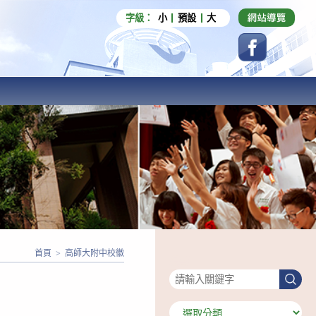
字級：
小
預設
大
首頁
>
高師大附中校徽
搜尋
搜
尋
分