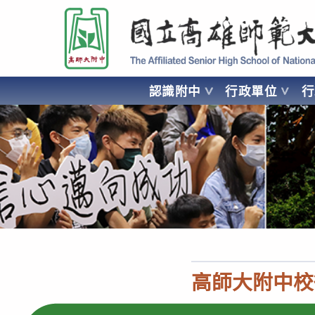
跳
國立高雄師範大學附屬高級中學 Affiliated Senior High School of National
轉
至
主
要
認識附中
行政單位
內
容
AFFILIATED SENIOR HIGH SCHOOL OF NATIONAL KA
高師大附中校