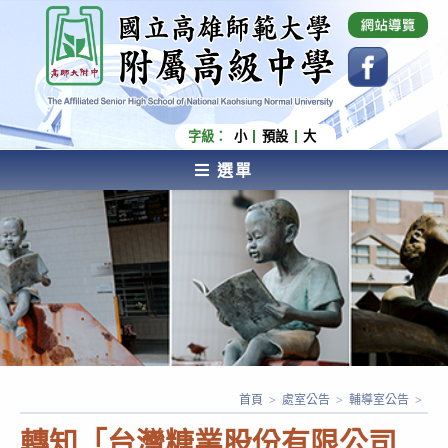
跳
國立高雄師範大學附屬高級中學 Affiliated Senior
High School of National Kaohsiung Normal
轉
University
至
主
要
內
字級：
小
預設
大
容
選單
AFFILIATED SENIOR HIGH SCHOOL OF NATIONAL
KAOHSIUNG NORMAL UNIVERSITY
首頁
>
處室公告
>
輔導室公告
>
轉知「台灣糖業股份有限公司