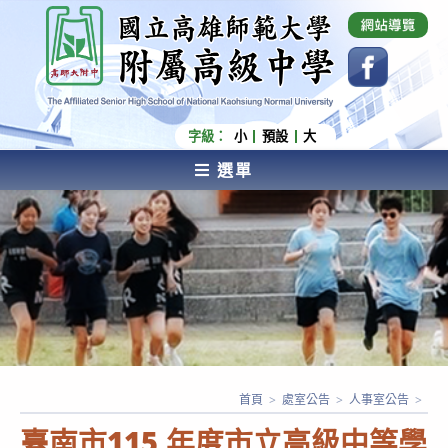
跳
國立高雄師範大學附屬高級中學 Affiliated Senior
High School of National Kaohsiung Normal
轉
University
至
主
要
內
字級：
小
預設
大
容
選單
AFFILIATED SENIOR HIGH SCHOOL OF NATIONAL
KAOHSIUNG NORMAL UNIVERSITY
首頁
>
處室公告
>
人事室公告
>
臺南市115 年度市立高級中等學